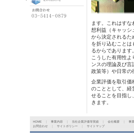
ます。これはすな
想利益（キャッシュ
から決定されるた
を折り込むことは
るからであります
こうした有用性よ
ンスの理論及び言語
政策等）や日常の
企業評価を取引価
のこととして、経
せることを目指し
きます。
HOME
｜
事業内容
｜
当社企業評価等実績
｜
会社概要
｜
事
お問合わせ
｜
サイトポリシー
｜
サイトマップ