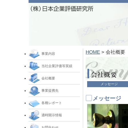
HOME
> 会社概要
事業内容
当社
企業評価
等実績
会社概要
メッセージ
事業提携先
メッセージ
各種レポート
適時開示情報
お問合わせ